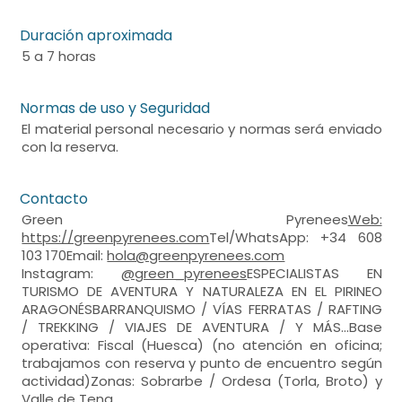
Duración aproximada
5 a 7 horas
Normas de uso y Seguridad
El material personal necesario y normas será enviado
con la reserva.
Contacto
Green Pyrenees
Web:
https://greenpyrenees.com
Tel/WhatsApp: +34 608
103 170Email:
hola@greenpyrenees.com
Instagram:
@green_pyrenees
ESPECIALISTAS EN
TURISMO DE AVENTURA Y NATURALEZA EN EL PIRINEO
ARAGONÉSBARRANQUISMO / VÍAS FERRATAS / RAFTING
/ TREKKING / VIAJES DE AVENTURA / Y MÁS...Base
operativa: Fiscal (Huesca) (no atención en oficina;
trabajamos con reserva y punto de encuentro según
actividad)Zonas: Sobrarbe / Ordesa (Torla, Broto) y
Valle de Tena