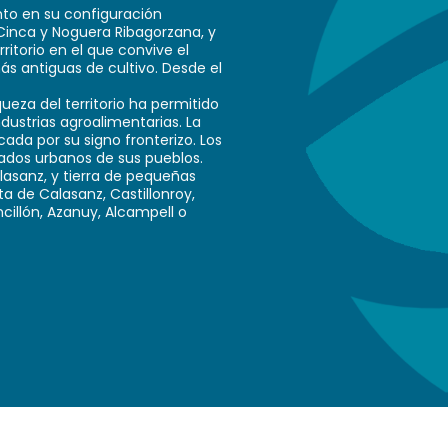
to en su configuración
Cinca y Noguera Ribagorzana, y
ritorio en el que convive el
ás antiguas de cultivo. Desde el
riqueza del territorio ha permitido
dustrias agroalimentarias. La
cada por su signo fronterizo. Los
zados urbanos de sus pueblos.
asanz, y tierra de pequeñas
ta de Calasanz, Castillonroy,
ncillón, Azanuy, Alcampell o