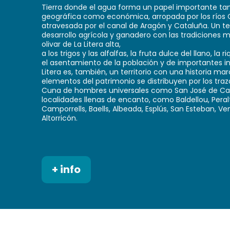
Tierra donde el agua forma un papel importante tan
geográfica como económica, arropada por los ríos 
atravesada por el canal de Aragón y Cataluña. Un ter
desarrollo agrícola y ganadero con las tradiciones m
olivar de La Litera alta,
a los trigos y las alfalfas, la fruta dulce del llano, la 
el asentamiento de la población y de importantes in
Litera es, también, un territorio con una historia mar
elementos del patrimonio se distribuyen por los tra
Cuna de hombres universales como San José de Cal
localidades llenas de encanto, como Baldellou, Peral
Camporrells, Baells, Albeada, Esplús, San Esteban, Ve
Altorricón.
+ info