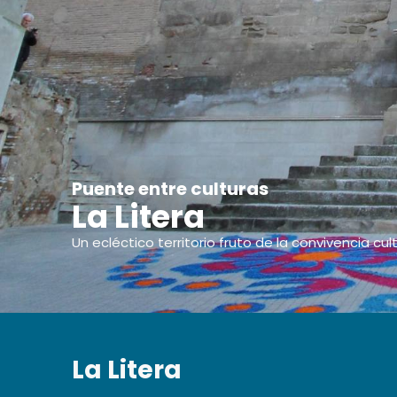
Puente entre culturas
La Litera
Un ecléctico territorio fruto de la convivencia cult
La Litera