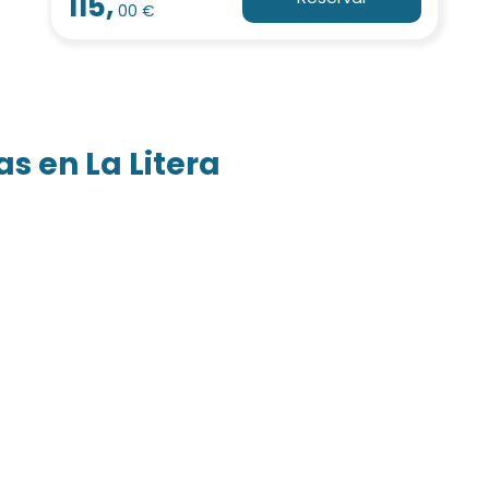
115,
00 €
s en La Litera